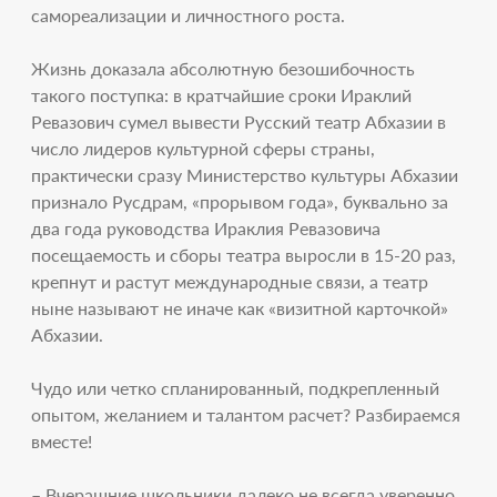
самореализации и личностного роста.
Жизнь доказала абсолютную безошибочность
такого поступка: в кратчайшие сроки Ираклий
Ревазович сумел вывести Русский театр Абхазии в
число лидеров культурной сферы страны,
практически сразу Министерство культуры Абхазии
признало Русдрам, «прорывом года», буквально за
два года руководства Ираклия Ревазовича
посещаемость и сборы театра выросли в 15-20 раз,
крепнут и растут международные связи, а театр
ныне называют не иначе как «визитной карточкой»
Абхазии.
Чудо или четко спланированный, подкрепленный
опытом, желанием и талантом расчет? Разбираемся
вместе!
– Вчерашние школьники далеко не всегда уверенно