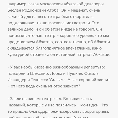
например, глава московской абхазской диаспоры
Беслан Родионович Агрба. Он – меценат, очень
важный для нашего театра благотворитель,
поддерживает наши московские гастроли. Это
великое дело, и он об этом нигде не говорит. Он
понимает, что наш театр – хорошего уровня, что мы
представляем Абхазию, соответственно, об Абхазии
складывается благоприятное впечатление, как о
культурной стране - а он истинный патриот Абхазии.
- У вас необыкновенно разнообразный репертуар:
Гольдони и Шекспир, Лорка и Пушкин, Фазиль
Искандер и Теннесси Уильямс. У вас хороший завлит
– от него ведь очень многое зависит?
- Завлит в нашем театре – я. Большая часть
названий, которые у нас появились – мои идеи. Что-
то пришло благодаря режиссерским лабораториям:
побеждал какой-то эскиз, который затем