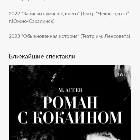
2022 "Записки сумасшедшего" (Театр “Чехов-центр”,
г.Южно-Сахалинск)
2023 "Обыкновенная история" (Театр им. Ленсовета)
Ближайшие спектакли
16+