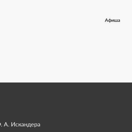
Документы
Афиша
М
. А. Искандера